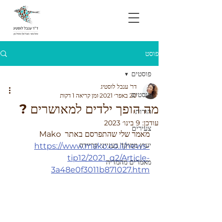
פוסט
פוסטים
דר' ענבל לוסטיג
פוסטים
20 באפר׳ 2021
זמן קריאה 1 דקות
מה הופך ילדים למאושרים ?
הורות
עודכן:
9 בינו׳ 2023
צעירים
מאמר שלי שהתפרסם באתר Mako 
יעוץ ממוקד בענייני קריירה
https://www.mako.co.il/news-
tip12/2021_q2/Article-
מאמרים מהמדיה
3a48e0f3011b871027.htm