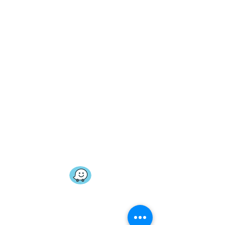
טלפון
050-8464388
אימייל
inballustig@gmail.com
שעות פעילות
בתאום מראש
כתובת
הילדסהיימר 31 תל אביב
צפו במפה