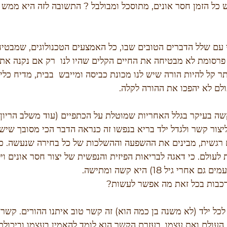
 כל הזמן חסר אונים, מתוסכל ומבולבל ? התשובה לזה היא ממש ל
עם שלל הדברים הטובים שבו, כל האמצעים הטכנולוגים, שמבטיח
ה פרסומת לא מבטיחה את החיים הקלים שהיו לנו  רק אם נקנה את
תר קל להיות הורה שיש לנו מכונת כביסה ומייבש  בבית, מדיח כלים 
לם לא יהפכו את ההורה לקלה. 
שה בעיקר בגלל האחריות שמוטלת על הכתפיים (עוד משלב הריון א
צור קשר ולגדל ילד בריא בנפשו זה כנראה הדבר הכי מסובך שיש. 
ם רגשית, מבינים את ההשפעה וההשלכות של כל בחירה שנעשה. כי
 לעולם. כי דאגה לבריאות הפיזית והנפשית של יצור חסר אונים וי
 גיל 18) היא קשה ומתישה.
רכבות בכל זאת מה אפשר לעשות?
כל ילד (לא משנה בן כמה הוא) זה קשר טוב איתנו ההורים. קשר 
עולם ואת עצמו. בעזרת הקשר הוא לומד להאמין בעצמו וביכולתו 