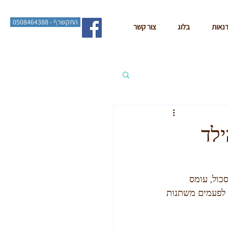
התקשר\י - 0508464388
דנאות
בלוג
צור קשר
ילד
כול, עומס 
ם לפעמים משתנות 