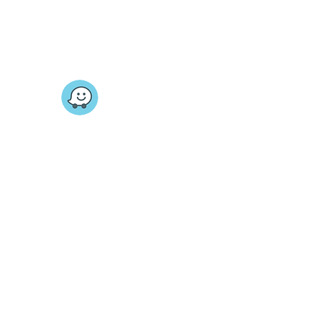
בין הרצון שלי והרצון של הילד שלי.
כתובת
הילדסהיימר 31 תל אביב
צפו במפה