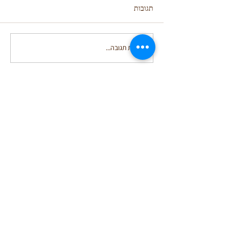
תגובות
כתיבת תגובה...
איך אפשר להישאר רגוע בתוך
כל המתח הזה?
אשמח להכיר :)
טלפון
050-8464388
אימייל
inballustig@gmail.com
שעות פעילות