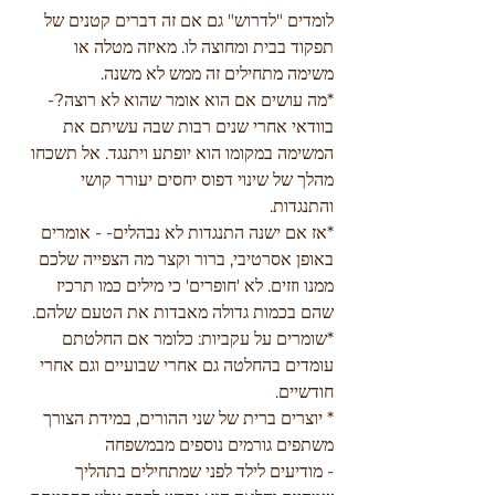
לומדים "לדרוש" גם אם זה דברים קטנים של 
תפקוד בבית ומחוצה לו. מאיזה מטלה או 
משימה מתחילים זה ממש לא משנה.
*מה עושים אם הוא אומר שהוא לא רוצה?- 
בוודאי אחרי שנים רבות שבה עשיתם את 
המשימה במקומו הוא יופתע ויתנגד. אל תשכחו  
מהלך של שינוי דפוס יחסים יעורר קושי 
והתנגדות. 
*אז אם ישנה התנגדות לא נבהלים- - אומרים 
באופן אסרטיבי, ברור וקצר מה הצפייה שלכם 
ממנו וזזים. לא 'חופרים' כי מילים כמו תרכיז 
שהם בכמות גדולה מאבדות את הטעם שלהם.
*שומרים על עקביות: כלומר אם החלטתם 
עומדים בהחלטה גם אחרי שבועיים וגם אחרי 
חודשיים.
* יוצרים ברית של שני ההורים, במידת הצורך 
משתפים גורמים נוספים מבמשפחה
- מודיעים לילד לפני שמתחילים בתהליך 