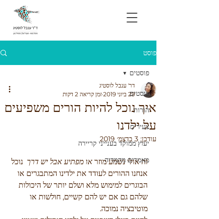
פוסט
פוסטים
דר' ענבל לוסטיג
פוסטים
29 ביוני 2019
זמן קריאה 2 דקות
איך נוכל להיות הורים משפיעים
הורות
על ילדנו
צעירים
עודכן:
3 בדצמ׳ 2019
יעוץ ממוקד בענייני קריירה
מאמרים מהמדיה
זה אולי נשמע מוזר 
או מפתיע אבל יש דרך
  נוכל 
אנחנו ההורים לעודד את ילדינו המתבגרים או 
הבוגרים למימוש מלא ושלם יותר של היכולות 
שלהם גם אם יש להם קשיים, חולשות או 
מוטיבציה נמוכה. 